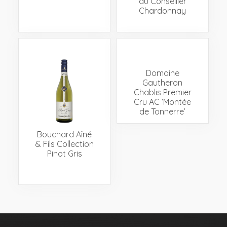
du Conseiller
Chardonnay
Domaine
Gautheron
Chablis Premier
Cru AC ‘Montée
de Tonnerre’
Bouchard Aîné
& Fils Collection
Pinot Gris