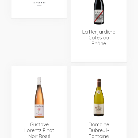
Events
Videos
News & Reviews
Privacy Policy
La Renjardière
Côtes du
Rhône
Gustave
Domaine
Lorentz Pinot
Dubreuil-
Noir Rosé
Fontaine