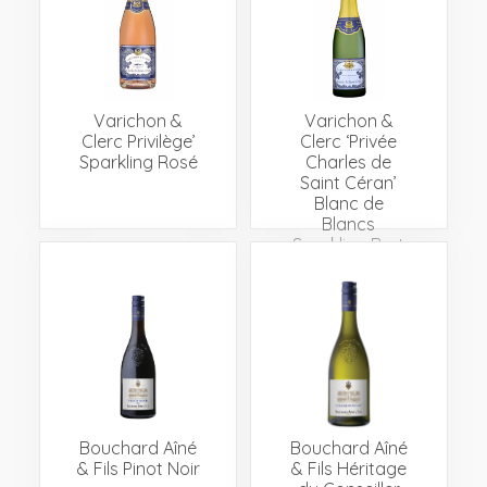
Varichon &
Varichon &
Clerc Privilège’
Clerc ‘Privée
Sparkling Rosé
Charles de
Saint Céran’
Blanc de
Blancs
Sparkling Brut
Piccolo
Bouchard Aîné
Bouchard Aîné
& Fils Pinot Noir
& Fils Héritage