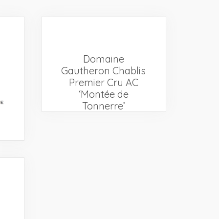
Events
Videos
News & Reviews
Privacy Policy
Domaine
Gautheron Chablis
Premier Cru AC
‘Montée de
Tonnerre’