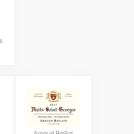
s
Arnaud Baillot